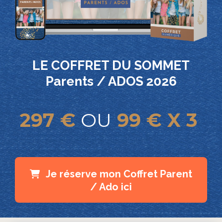
LE COFFRET DU SOMMET
Parents / ADOS 2026
297 €
OU
99 € X 3
Je réserve mon Coffret Parent
/ Ado ici