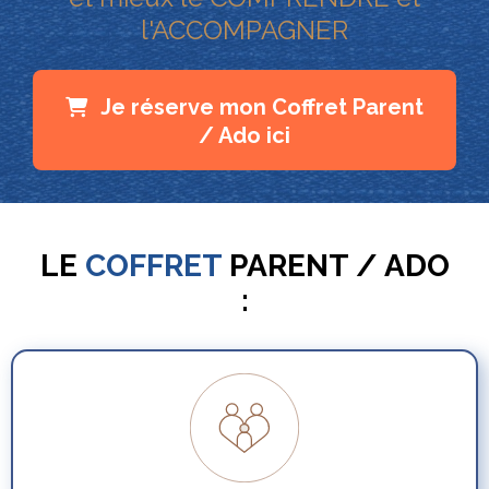
l'ACCOMPAGNER
Je réserve mon Coffret Parent
/ Ado ici
LE
COFFRET
PARENT / ADO
: