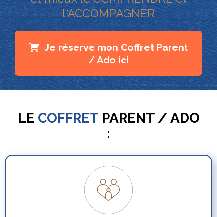
l'ACCOMPAGNER
Je réserve mon Coffret Parent
/ Ado ici
LE
COFFRET
PARENT / ADO
: