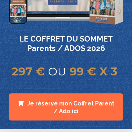
LE COFFRET DU SOMMET
Parents / ADOS 2026
297 €
OU
99 € X 3
Je réserve mon Coffret Parent
/ Ado ici